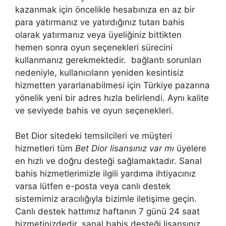
kazanmak için öncelikle hesabınıza en az bir
para yatırmanız ve yatırdığınız tutarı bahis
olarak yatırmanız veya üyeliğiniz bittikten
hemen sonra oyun seçenekleri sürecini
kullanmanız gerekmektedir. bağlantı sorunları
nedeniyle, kullanıcıların yeniden kesintisiz
hizmetten yararlanabilmesi için Türkiye pazarına
yönelik yeni bir adres hızla belirlendi. Aynı kalite
ve seviyede bahis ve oyun seçenekleri.
Bet Dior sitedeki temsilcileri ve müşteri
hizmetleri tüm
Bet Dior lisansınız var mı
üyelere
en hızlı ve doğru desteği sağlamaktadır. Sanal
bahis hizmetlerimizle ilgili yardıma ihtiyacınız
varsa lütfen e-posta veya canlı destek
sistemimiz aracılığıyla bizimle iletişime geçin.
Canlı destek hattımız haftanın 7 günü 24 saat
hizmetinizdedir. sanal bahis desteği lisansınız