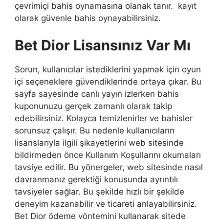
çevrimiçi bahis oynamasına olanak tanır. kayıt
olarak güvenle bahis oynayabilirsiniz.
Bet Dior Lisansınız Var Mı
Sorun, kullanıcılar istediklerini yapmak için oyun
içi seçeneklere güvendiklerinde ortaya çıkar. Bu
sayfa sayesinde canlı yayın izlerken bahis
kuponunuzu gerçek zamanlı olarak takip
edebilirsiniz. Kolayca temizlenirler ve bahisler
sorunsuz çalışır. Bu nedenle kullanıcıların
lisanslarıyla ilgili şikayetlerini web sitesinde
bildirmeden önce Kullanım Koşullarını okumaları
tavsiye edilir. Bu yönergeler, web sitesinde nasıl
davranmanız gerektiği konusunda ayrıntılı
tavsiyeler sağlar. Bu şekilde hızlı bir şekilde
deneyim kazanabilir ve ticareti anlayabilirsiniz.
Bet Dior ödeme yöntemini kullanarak sitede