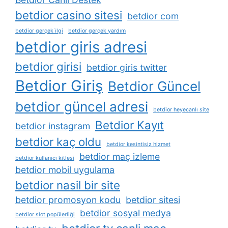
betdior casino sitesi
betdior com
betdior gerçek i̇lgi
betdior gerçek yardım
betdior giris adresi
betdior girisi
betdior giris twitter
Betdior Giriş
Betdior Güncel
betdior güncel adresi
betdior heyecanlı site
Betdior Kayıt
betdior instagram
betdior kaç oldu
betdior kesintisiz hizmet
betdior maç izleme
betdior kullanıcı kitlesi
betdior mobil uygulama
betdior nasil bir site
betdior promosyon kodu
betdior sitesi
betdior sosyal medya
betdior slot popülerliği