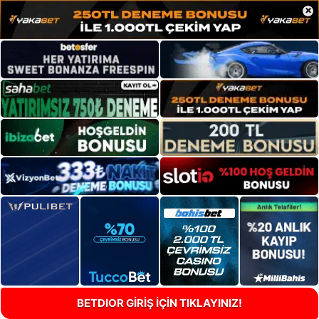
×
BETDIOR GİRİŞ İÇİN TIKLAYINIZ!