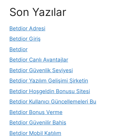
Son Yazılar
Betdior Adresi
Betdior Giriş
Betdior
Betdior Canlı Avantajlar
Betdior Güvenlik Seviyesi
Betdior Yazılım Gelişimi Şirketin
Betdior Hoşgeldin Bonusu Sitesi
Betdior Kullanıcı Güncellemeleri Bu
Betdior Bonus Verme
Betdior Güvenilir Bahis
Betdior Mobil Katılım