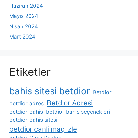
Haziran 2024
Mayıs 2024
Nisan 2024
Mart 2024
Etiketler
bahis sitesi betdior
Betdior
Betdior Adresi
betdior adres
betdior bahis
betdior bahis seçenekleri
betdior bahis sitesi
betdior canli maç izle
Betdior Canlı Destek