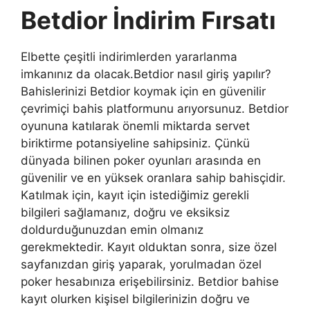
Betdior İndirim Fırsatı
Elbette çeşitli indirimlerden yararlanma
imkanınız da olacak.Betdior nasıl giriş yapılır?
Bahislerinizi Betdior koymak için en güvenilir
çevrimiçi bahis platformunu arıyorsunuz. Betdior
oyununa katılarak önemli miktarda servet
biriktirme potansiyeline sahipsiniz. Çünkü
dünyada bilinen poker oyunları arasında en
güvenilir ve en yüksek oranlara sahip bahisçidir.
Katılmak için, kayıt için istediğimiz gerekli
bilgileri sağlamanız, doğru ve eksiksiz
doldurduğunuzdan emin olmanız
gerekmektedir. Kayıt olduktan sonra, size özel
sayfanızdan giriş yaparak, yorulmadan özel
poker hesabınıza erişebilirsiniz. Betdior bahise
kayıt olurken kişisel bilgilerinizin doğru ve