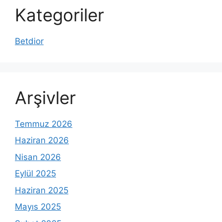
Kategoriler
Betdior
Arşivler
Temmuz 2026
Haziran 2026
Nisan 2026
Eylül 2025
Haziran 2025
Mayıs 2025