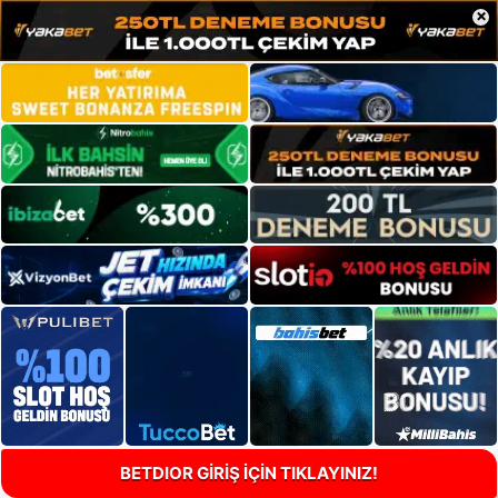
×
BETDIOR GİRİŞ İÇİN TIKLAYINIZ!