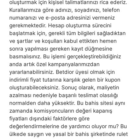
oluşturmak için kişisel talimatlarınızı rica ederiz.
Kurallarımıza göre adınızı, soyadınızı, telefon
numaranızı ve e-posta adresinizi vermeniz
gerekmektedir. Hesap oluşturma sürecini
başlatmak için, gerekli tüm bilgileri sağladıktan
ve şartlar ve koşulları kabul ettikten hemen
sonra yapılması gereken kayıt düğmesine
basmalısınız. Bu işlemi gerçekleştirebildiğiniz
anda artık özel kampanyalarımızdan
yararlanabilirsiniz. Betdior üyesi olmak için
indirimli fiyat tutarına karşılık gelen bir kupon
oluşturabileceksiniz. Sonuç olarak, maliyetin
azalması nedeniyle başarılı teslimat olasılığı
normalden daha yüksektir. Bu bahis sitesi aynı
zamanda komisyoncuların değeri kapanış
fiyatları dışındaki faktörlere göre
değerlendirmelerine de yardımcı oluyor mu? Bu
ülkede saygın ve yasal bir bahis şirketinde rulet