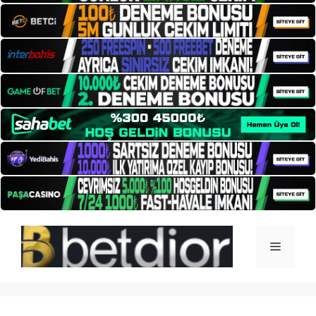
İçeriğe
atla
Menü