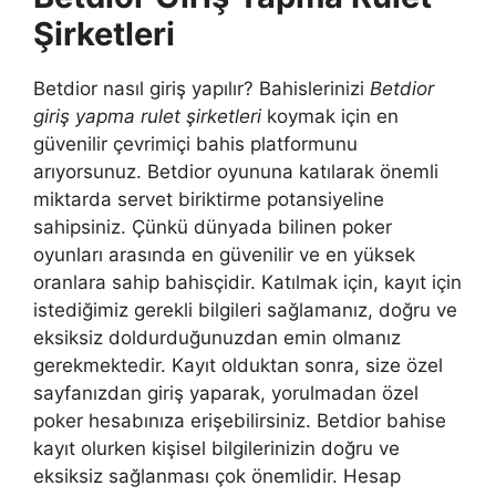
Şirketleri
Betdior nasıl giriş yapılır? Bahislerinizi
Betdior
giriş yapma rulet şirketleri
koymak için en
güvenilir çevrimiçi bahis platformunu
arıyorsunuz. Betdior oyununa katılarak önemli
miktarda servet biriktirme potansiyeline
sahipsiniz. Çünkü dünyada bilinen poker
oyunları arasında en güvenilir ve en yüksek
oranlara sahip bahisçidir. Katılmak için, kayıt için
istediğimiz gerekli bilgileri sağlamanız, doğru ve
eksiksiz doldurduğunuzdan emin olmanız
gerekmektedir. Kayıt olduktan sonra, size özel
sayfanızdan giriş yaparak, yorulmadan özel
poker hesabınıza erişebilirsiniz. Betdior bahise
kayıt olurken kişisel bilgilerinizin doğru ve
eksiksiz sağlanması çok önemlidir. Hesap