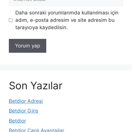
sitesi
Daha sonraki yorumlarımda kullanılması için
adım, e-posta adresim ve site adresim bu
tarayıcıya kaydedilsin.
Son Yazılar
Betdior Adresi
Betdior Giriş
Betdior
Betdior Canlı Avantajlar