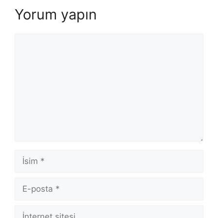
Yorum yapın
Yorum
İsim
E-
posta
İnternet