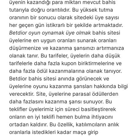
üyenin kazandığı para miktarı mevcut bahis
tutarıyla doğru orantılıdır. Bu yüksek tutma
oranının bir sonucu olarak sitedeki üye sayısı
her geçen gün istikrarlı bir şekilde artmaktadır.
Betdior oyun oynamak üye olmak
bahis sitesi
üyelerine en uygun oranları sunarak oranları
düşürmenize ve kazanma şansınızı artırmanıza
olanak tanır. Bu tarifeler, üyelerin daha düşük
tarifelerle daha fazla kupon biriktirmelerine ve
daha fazla ödül kazanmalarına olanak tanıyor.
Betdior bahis sitesi anında görünecek ve
üyelerine oyunu kazanma şansları hakkında bilgi
verecektir. Site, üyelerine parasal ödüllerden
daha fazlasını kazanma şansı sunuyor. Bu
teklifler üyelerimiz için süreci basitleştirerek
onların en iyi teklifi hemen bulma ihtiyacını
ortadan kaldırır. Bu özellik, katılımcıların anlık
oranlarla istedikleri kadar maça girip