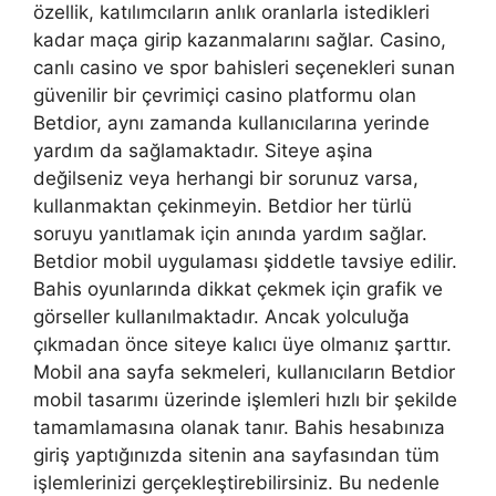
özellik, katılımcıların anlık oranlarla istedikleri
kadar maça girip kazanmalarını sağlar. Casino,
canlı casino ve spor bahisleri seçenekleri sunan
güvenilir bir çevrimiçi casino platformu olan
Betdior, aynı zamanda kullanıcılarına yerinde
yardım da sağlamaktadır. Siteye aşina
değilseniz veya herhangi bir sorunuz varsa,
kullanmaktan çekinmeyin. Betdior her türlü
soruyu yanıtlamak için anında yardım sağlar.
Betdior mobil uygulaması şiddetle tavsiye edilir.
Bahis oyunlarında dikkat çekmek için grafik ve
görseller kullanılmaktadır. Ancak yolculuğa
çıkmadan önce siteye kalıcı üye olmanız şarttır.
Mobil ana sayfa sekmeleri, kullanıcıların Betdior
mobil tasarımı üzerinde işlemleri hızlı bir şekilde
tamamlamasına olanak tanır. Bahis hesabınıza
giriş yaptığınızda sitenin ana sayfasından tüm
işlemlerinizi gerçekleştirebilirsiniz. Bu nedenle