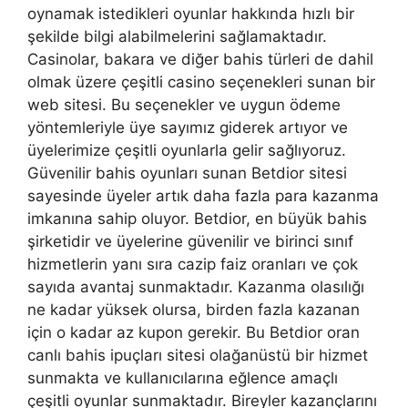
oynamak istedikleri oyunlar hakkında hızlı bir
şekilde bilgi alabilmelerini sağlamaktadır.
Casinolar, bakara ve diğer bahis türleri de dahil
olmak üzere çeşitli casino seçenekleri sunan bir
web sitesi. Bu seçenekler ve uygun ödeme
yöntemleriyle üye sayımız giderek artıyor ve
üyelerimize çeşitli oyunlarla gelir sağlıyoruz.
Güvenilir bahis oyunları sunan Betdior sitesi
sayesinde üyeler artık daha fazla para kazanma
imkanına sahip oluyor. Betdior, en büyük bahis
şirketidir ve üyelerine güvenilir ve birinci sınıf
hizmetlerin yanı sıra cazip faiz oranları ve çok
sayıda avantaj sunmaktadır. Kazanma olasılığı
ne kadar yüksek olursa, birden fazla kazanan
için o kadar az kupon gerekir. Bu Betdior oran
canlı bahis ipuçları sitesi olağanüstü bir hizmet
sunmakta ve kullanıcılarına eğlence amaçlı
çeşitli oyunlar sunmaktadır. Bireyler kazançlarını