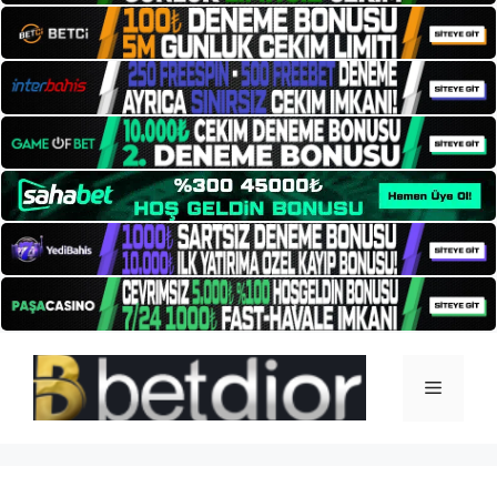
İçeriğe
atla
Menü