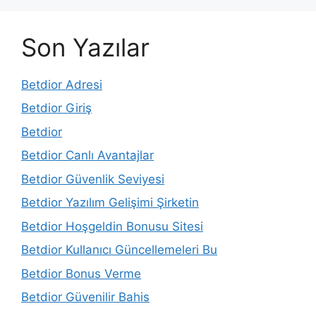
Son Yazılar
Betdior Adresi
Betdior Giriş
Betdior
Betdior Canlı Avantajlar
Betdior Güvenlik Seviyesi
Betdior Yazılım Gelişimi Şirketin
Betdior Hoşgeldin Bonusu Sitesi
Betdior Kullanıcı Güncellemeleri Bu
Betdior Bonus Verme
Betdior Güvenilir Bahis