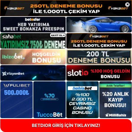
×
BETDIOR GİRİŞ İÇİN TIKLAYINIZ!