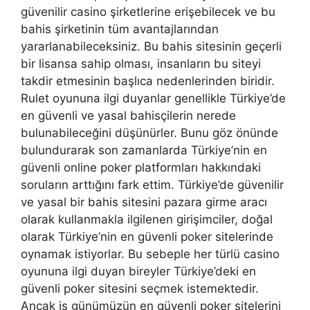
güvenilir casino şirketlerine erişebilecek ve bu
bahis şirketinin tüm avantajlarından
yararlanabileceksiniz. Bu bahis sitesinin geçerli
bir lisansa sahip olması, insanların bu siteyi
takdir etmesinin başlıca nedenlerinden biridir.
Rulet oyununa ilgi duyanlar genellikle Türkiye’de
en güvenli ve yasal bahisçilerin nerede
bulunabileceğini düşünürler. Bunu göz önünde
bulundurarak son zamanlarda Türkiye’nin en
güvenli online poker platformları hakkındaki
soruların arttığını fark ettim. Türkiye’de güvenilir
ve yasal bir bahis sitesini pazara girme aracı
olarak kullanmakla ilgilenen girişimciler, doğal
olarak Türkiye’nin en güvenli poker sitelerinde
oynamak istiyorlar. Bu sebeple her türlü casino
oyununa ilgi duyan bireyler Türkiye’deki en
güvenli poker sitesini seçmek istemektedir.
Ancak iş günümüzün en güvenli poker sitelerini