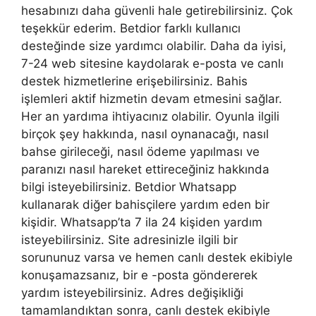
hesabınızı daha güvenli hale getirebilirsiniz. Çok
teşekkür ederim. Betdior farklı kullanıcı
desteğinde size yardımcı olabilir. Daha da iyisi,
7-24 web sitesine kaydolarak e-posta ve canlı
destek hizmetlerine erişebilirsiniz. Bahis
işlemleri aktif hizmetin devam etmesini sağlar.
Her an yardıma ihtiyacınız olabilir. Oyunla ilgili
birçok şey hakkında, nasıl oynanacağı, nasıl
bahse girileceği, nasıl ödeme yapılması ve
paranızı nasıl hareket ettireceğiniz hakkında
bilgi isteyebilirsiniz. Betdior Whatsapp
kullanarak diğer bahisçilere yardım eden bir
kişidir. Whatsapp’ta 7 ila 24 kişiden yardım
isteyebilirsiniz. Site adresinizle ilgili bir
sorununuz varsa ve hemen canlı destek ekibiyle
konuşamazsanız, bir e -posta göndererek
yardım isteyebilirsiniz. Adres değişikliği
tamamlandıktan sonra, canlı destek ekibiyle