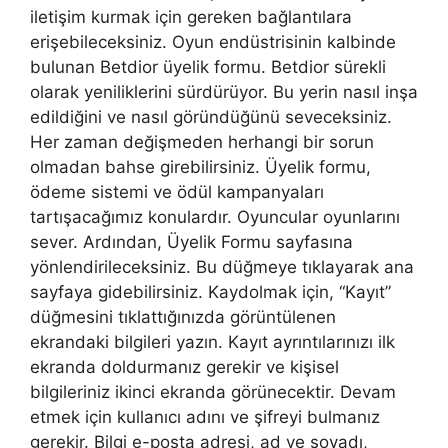
iletişim kurmak için gereken bağlantılara
erişebileceksiniz. Oyun endüstrisinin kalbinde
bulunan Betdior üyelik formu. Betdior sürekli
olarak yeniliklerini sürdürüyor. Bu yerin nasıl inşa
edildiğini ve nasıl göründüğünü seveceksiniz.
Her zaman değişmeden herhangi bir sorun
olmadan bahse girebilirsiniz. Üyelik formu,
ödeme sistemi ve ödül kampanyaları
tartışacağımız konulardır. Oyuncular oyunlarını
sever. Ardından, Üyelik Formu sayfasına
yönlendirileceksiniz. Bu düğmeye tıklayarak ana
sayfaya gidebilirsiniz. Kaydolmak için, “Kayıt”
düğmesini tıklattığınızda görüntülenen
ekrandaki bilgileri yazın. Kayıt ayrıntılarınızı ilk
ekranda doldurmanız gerekir ve kişisel
bilgileriniz ikinci ekranda görünecektir. Devam
etmek için kullanıcı adını ve şifreyi bulmanız
gerekir. Bilgi e-posta adresi, ad ve soyadı,