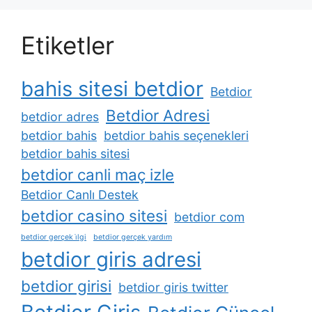
Etiketler
bahis sitesi betdior
Betdior
Betdior Adresi
betdior adres
betdior bahis
betdior bahis seçenekleri
betdior bahis sitesi
betdior canli maç izle
Betdior Canlı Destek
betdior casino sitesi
betdior com
betdior gerçek i̇lgi
betdior gerçek yardım
betdior giris adresi
betdior girisi
betdior giris twitter