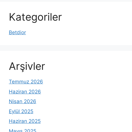
Kategoriler
Betdior
Arşivler
Temmuz 2026
Haziran 2026
Nisan 2026
Eylül 2025
Haziran 2025
Mayıs 2025