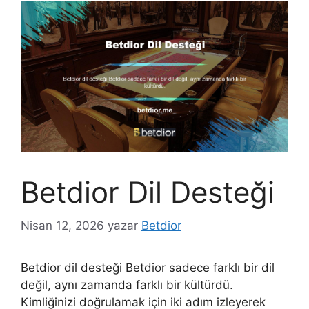
Betdior Dil Desteği
Nisan 12, 2026
yazar
Betdior
Betdior dil desteği Betdior sadece farklı bir dil
değil, aynı zamanda farklı bir kültürdü.
Kimliğinizi doğrulamak için iki adım izleyerek