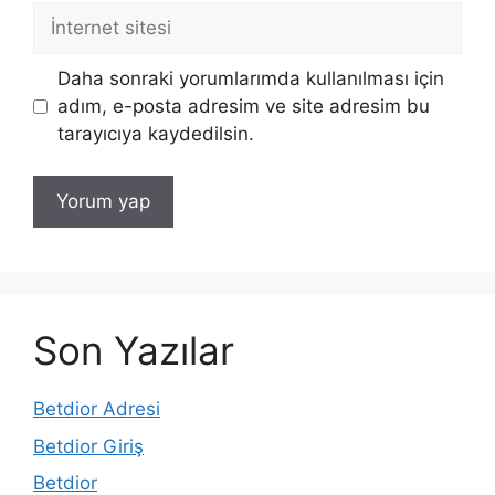
İnternet
sitesi
Daha sonraki yorumlarımda kullanılması için
adım, e-posta adresim ve site adresim bu
tarayıcıya kaydedilsin.
Son Yazılar
Betdior Adresi
Betdior Giriş
Betdior