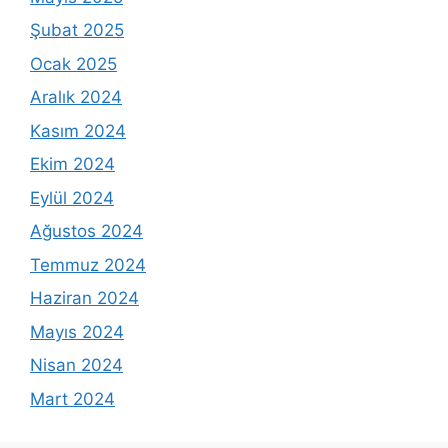
Şubat 2025
Ocak 2025
Aralık 2024
Kasım 2024
Ekim 2024
Eylül 2024
Ağustos 2024
Temmuz 2024
Haziran 2024
Mayıs 2024
Nisan 2024
Mart 2024