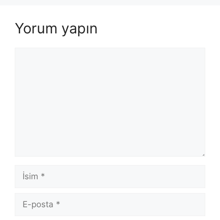
Yorum yapın
Yorum
İsim
E-
posta