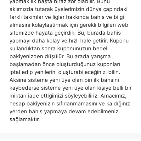
yapmak ilk başta biraz zor olabilir. Bunu
aklımızda tutarak üyelerimizin dünya çapındaki
farklı takımlar ve ligler hakkında bahis ve bilgi
almasını kolaylaştırmak için gerekli bilgileri web
sitemizde hayata geçirdik. Bu, burada bahis
yapmayı daha kolay ve hızlı hale getirir. Kuponu
kullandıktan sonra kuponunuzun bedeli
bakiyenizden düşülür. Bu arada yarışma
başlamadan önce oluşturduğunuz kuponları
iptal edip yenilerini oluşturabileceğinizi bilin.
Aksine sisteme yeni üye olan biri ilk bahsini
kaybederse sisteme yeni üye olan kişiye belli bir
miktarı iade ettiğimizi söyleyebiliriz. Amacımız,
hesap bakiyenizin sıfırlanmamasını ve kaldığınız
yerden bahis yapmaya devam edebilmenizi
sağlamaktır.