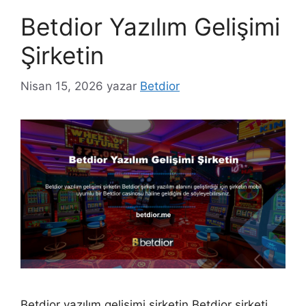
Betdior Yazılım Gelişimi
Şirketin
Nisan 15, 2026
yazar
Betdior
Betdior yazılım gelişimi şirketin Betdior şirketi