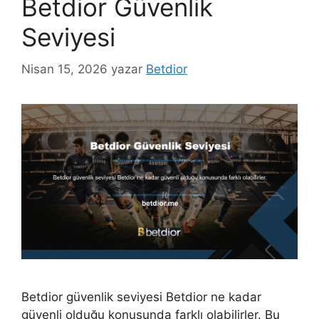
Betdior Güvenlik
Seviyesi
Nisan 15, 2026
yazar
Betdior
Betdior güvenlik seviyesi Betdior ne kadar
güvenli olduğu konusunda farklı olabilirler. Bu