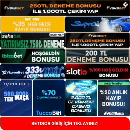
×
BETDIOR GİRİŞ İÇİN TIKLAYINIZ!