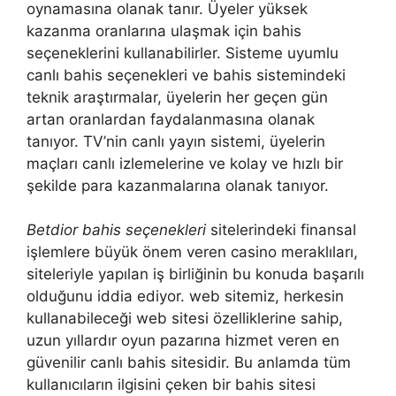
oynamasına olanak tanır. Üyeler yüksek
kazanma oranlarına ulaşmak için bahis
seçeneklerini kullanabilirler. Sisteme uyumlu
canlı bahis seçenekleri ve bahis sistemindeki
teknik araştırmalar, üyelerin her geçen gün
artan oranlardan faydalanmasına olanak
tanıyor. TV’nin canlı yayın sistemi, üyelerin
maçları canlı izlemelerine ve kolay ve hızlı bir
şekilde para kazanmalarına olanak tanıyor.
Betdior bahis seçenekleri
sitelerindeki finansal
işlemlere büyük önem veren casino meraklıları,
siteleriyle yapılan iş birliğinin bu konuda başarılı
olduğunu iddia ediyor. web sitemiz, herkesin
kullanabileceği web sitesi özelliklerine sahip,
uzun yıllardır oyun pazarına hizmet veren en
güvenilir canlı bahis sitesidir. Bu anlamda tüm
kullanıcıların ilgisini çeken bir bahis sitesi