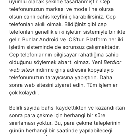
uyumlu olacak şekilde tasarlanmıştır. Cep
telefonunuzun markası ve modeli ne olursa
olsun canlı bahis keyfini çıkarabilirsiniz. Cep
telefonları akıllı olmalı. Bildiğiniz gibi cep
telefonları genellikle iki işletim sistemiyle birlikte
gelir. Bunlar Android ve iOS’tur. Platform her iki
işletim sisteminde de sorunsuz çalışmaktadır.
Cep telefonlarının bilgisayar rahatlığına sahip
olduğunu söylemek abartı olmaz. Yeni
Betdior
web sitesi
indirme giriş adresini kopyalayıp
telefonunuzun tarayıcısına yapıştırın. Daha
sonra web sitesini ziyaret edin. Tüm işlemler
çok kolaydır.
Belirli sayıda bahsi kaydettikten ve kazandıktan
sonra para çekme için herhangi bir süre
sınırlaması yoktur. Bu, para çekme taleplerinin
günün herhangi bir saatinde yapılabileceği