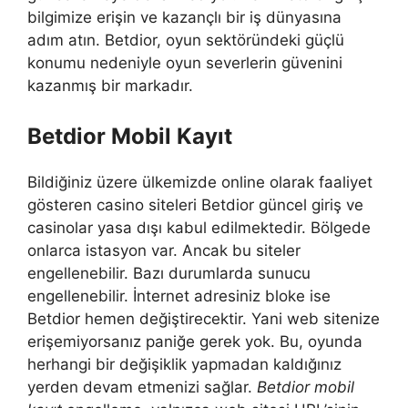
bilgimize erişin ve kazançlı bir iş dünyasına
adım atın. Betdior, oyun sektöründeki güçlü
konumu nedeniyle oyun severlerin güvenini
kazanmış bir markadır.
Betdior Mobil Kayıt
Bildiğiniz üzere ülkemizde online olarak faaliyet
gösteren casino siteleri Betdior güncel giriş ve
casinolar yasa dışı kabul edilmektedir. Bölgede
onlarca istasyon var. Ancak bu siteler
engellenebilir. Bazı durumlarda sunucu
engellenebilir. İnternet adresiniz bloke ise
Betdior hemen değiştirecektir. Yani web sitenize
erişemiyorsanız paniğe gerek yok. Bu, oyunda
herhangi bir değişiklik yapmadan kaldığınız
yerden devam etmenizi sağlar.
Betdior mobil