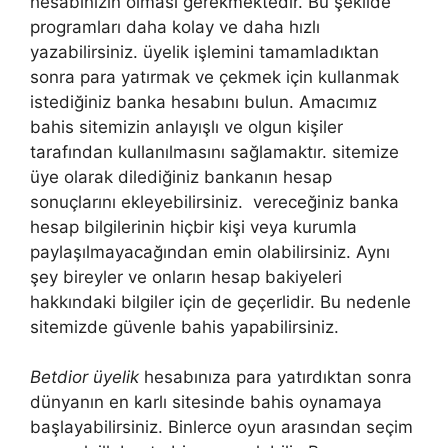
hesabınızın olması gerekmektedir. Bu şekilde
programları daha kolay ve daha hızlı
yazabilirsiniz. üyelik işlemini tamamladıktan
sonra para yatırmak ve çekmek için kullanmak
istediğiniz banka hesabını bulun. Amacımız
bahis sitemizin anlayışlı ve olgun kişiler
tarafından kullanılmasını sağlamaktır. sitemize
üye olarak dilediğiniz bankanın hesap
sonuçlarını ekleyebilirsiniz. vereceğiniz banka
hesap bilgilerinin hiçbir kişi veya kurumla
paylaşılmayacağından emin olabilirsiniz. Aynı
şey bireyler ve onların hesap bakiyeleri
hakkındaki bilgiler için de geçerlidir. Bu nedenle
sitemizde güvenle bahis yapabilirsiniz.
Betdior üyelik
hesabınıza para yatırdıktan sonra
dünyanın en karlı sitesinde bahis oynamaya
başlayabilirsiniz. Binlerce oyun arasından seçim