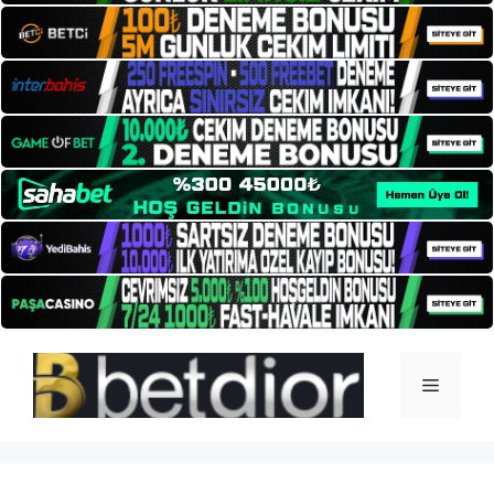
İçeriğe
atla
Menü