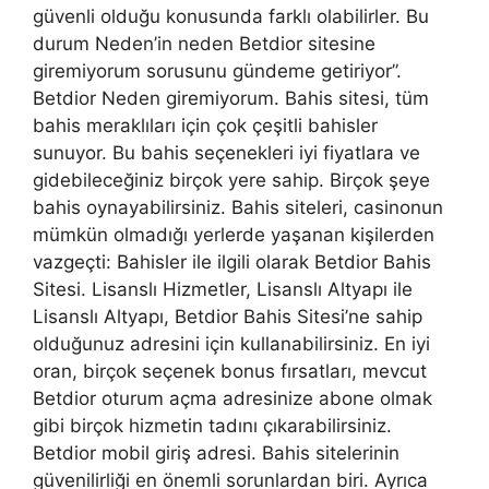
güvenli olduğu konusunda farklı olabilirler. Bu
durum Neden’in neden Betdior sitesine
giremiyorum sorusunu gündeme getiriyor”.
Betdior Neden giremiyorum. Bahis sitesi, tüm
bahis meraklıları için çok çeşitli bahisler
sunuyor. Bu bahis seçenekleri iyi fiyatlara ve
gidebileceğiniz birçok yere sahip. Birçok şeye
bahis oynayabilirsiniz. Bahis siteleri, casinonun
mümkün olmadığı yerlerde yaşanan kişilerden
vazgeçti: Bahisler ile ilgili olarak Betdior Bahis
Sitesi. Lisanslı Hizmetler, Lisanslı Altyapı ile
Lisanslı Altyapı, Betdior Bahis Sitesi’ne sahip
olduğunuz adresini için kullanabilirsiniz. En iyi
oran, birçok seçenek bonus fırsatları, mevcut
Betdior oturum açma adresinize abone olmak
gibi birçok hizmetin tadını çıkarabilirsiniz.
Betdior mobil giriş adresi. Bahis sitelerinin
güvenilirliği en önemli sorunlardan biri. Ayrıca