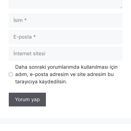
İsim
E-
posta
İnternet
sitesi
Daha sonraki yorumlarımda kullanılması için
adım, e-posta adresim ve site adresim bu
tarayıcıya kaydedilsin.