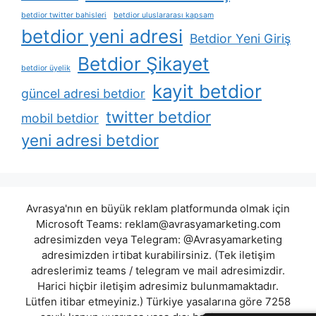
betdior twitter bahisleri
betdior uluslararası kapsam
betdior yeni adresi
Betdior Yeni Giriş
Betdior Şikayet
betdior üyelik
kayit betdior
güncel adresi betdior
twitter betdior
mobil betdior
yeni adresi betdior
Avrasya'nın en büyük reklam platformunda olmak için
Microsoft Teams:
reklam@avrasyamarketing.com
adresimizden veya Telegram: @Avrasyamarketing
adresimizden irtibat kurabilirsiniz. (Tek iletişim
adreslerimiz teams / telegram ve mail adresimizdir.
Harici hiçbir iletişim adresimiz bulunmamaktadır.
Lütfen itibar etmeyiniz.) Türkiye yasalarına göre 7258