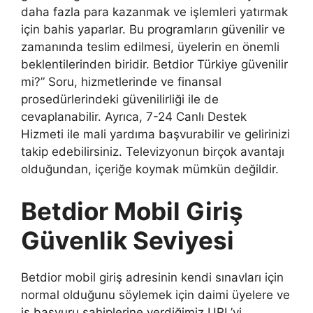
daha fazla para kazanmak ve işlemleri yatırmak
için bahis yaparlar. Bu programların güvenilir ve
zamanında teslim edilmesi, üyelerin en önemli
beklentilerinden biridir. Betdior Türkiye güvenilir
mi?” Soru, hizmetlerinde ve finansal
prosedürlerindeki güvenilirliği ile de
cevaplanabilir. Ayrıca, 7-24 Canlı Destek
Hizmeti ile mali yardıma başvurabilir ve gelirinizi
takip edebilirsiniz. Televizyonun birçok avantajı
olduğundan, içeriğe koymak mümkün değildir.
Betdior Mobil Giriş
Güvenlik Seviyesi
Betdior mobil giriş adresinin kendi sınavları için
normal olduğunu söylemek için daimi üyelere ve
iş başvuru sahiplerine verdiğimiz URL’yi