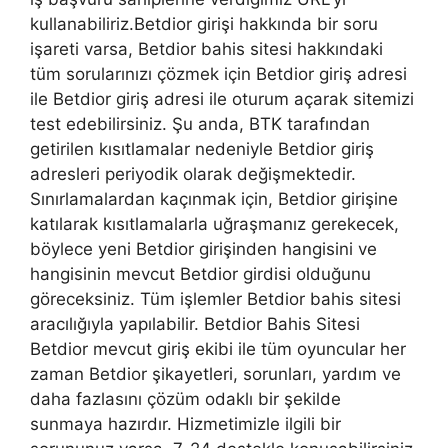
kullanabiliriz.Betdior girişi hakkında bir soru
işareti varsa, Betdior bahis sitesi hakkındaki
tüm sorularınızı çözmek için Betdior giriş adresi
ile Betdior giriş adresi ile oturum açarak sitemizi
test edebilirsiniz. Şu anda, BTK tarafından
getirilen kısıtlamalar nedeniyle Betdior giriş
adresleri periyodik olarak değişmektedir.
Sınırlamalardan kaçınmak için, Betdior girişine
katılarak kısıtlamalarla uğraşmanız gerekecek,
böylece yeni Betdior girişinden hangisini ve
hangisinin mevcut Betdior girdisi olduğunu
göreceksiniz. Tüm işlemler Betdior bahis sitesi
aracılığıyla yapılabilir. Betdior Bahis Sitesi
Betdior mevcut giriş ekibi ile tüm oyuncular her
zaman Betdior şikayetleri, sorunları, yardım ve
daha fazlasını çözüm odaklı bir şekilde
sunmaya hazırdır. Hizmetimizle ilgili bir