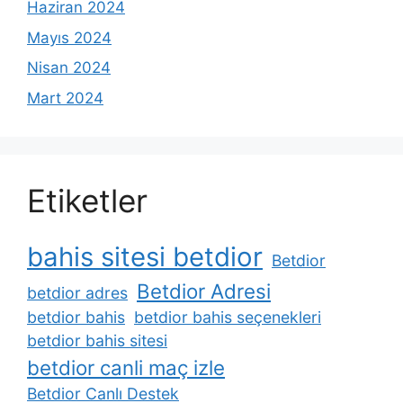
Haziran 2024
Mayıs 2024
Nisan 2024
Mart 2024
Etiketler
bahis sitesi betdior
Betdior
Betdior Adresi
betdior adres
betdior bahis
betdior bahis seçenekleri
betdior bahis sitesi
betdior canli maç izle
Betdior Canlı Destek