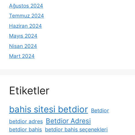
Ağustos 2024
Temmuz 2024
Haziran 2024
Mayıs 2024
Nisan 2024
Mart 2024
Etiketler
bahis sitesi betdior
Betdior
Betdior Adresi
betdior adres
betdior bahis
betdior bahis seçenekleri