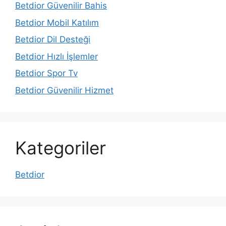
Betdior Güvenilir Bahis
Betdior Mobil Katılım
Betdior Dil Desteği
Betdior Hızlı İşlemler
Betdior Spor Tv
Betdior Güvenilir Hizmet
Kategoriler
Betdior