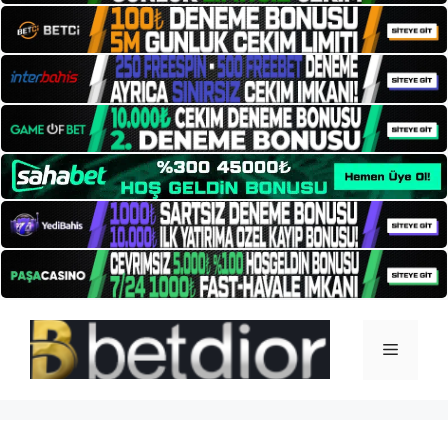
İçeriğe
atla
Menü