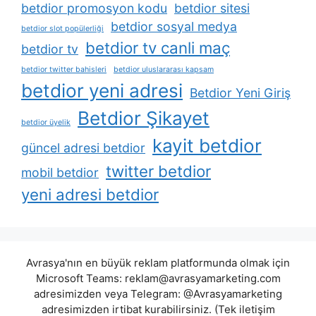
betdior promosyon kodu
betdior sitesi
betdior sosyal medya
betdior slot popülerliği
betdior tv canli maç
betdior tv
betdior twitter bahisleri
betdior uluslararası kapsam
betdior yeni adresi
Betdior Yeni Giriş
Betdior Şikayet
betdior üyelik
kayit betdior
güncel adresi betdior
twitter betdior
mobil betdior
yeni adresi betdior
Avrasya'nın en büyük reklam platformunda olmak için
Microsoft Teams:
reklam@avrasyamarketing.com
adresimizden veya Telegram: @Avrasyamarketing
adresimizden irtibat kurabilirsiniz. (Tek iletişim