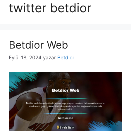
twitter betdior
Betdior Web
Eylül 18, 2024
yazar
Betdior