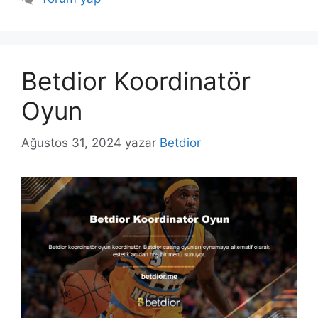
Betdior Koordinatör
Oyun
Ağustos 31, 2024
yazar
Betdior