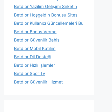
Betdior Yazılım Gelişimi Şirketin
Betdior Hoşgeldin Bonusu Sitesi
Betdior Kullanıcı Güncellemeleri Bu
Betdior Bonus Verme
Betdior Güvenilir Bahis
Betdior Mobil Katılım
Betdior Dil Desteği
Betdior Hızlı İşlemler
Betdior Spor Tv
Betdior Güvenilir Hizmet