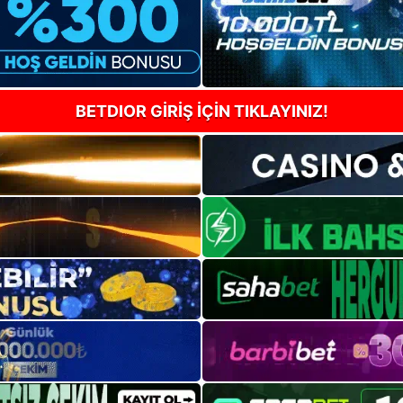
BETDIOR GİRİŞ İÇİN TIKLAYINIZ!