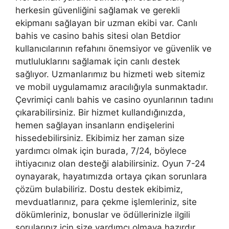
herkesin güvenliğini sağlamak ve gerekli
ekipmanı sağlayan bir uzman ekibi var. Canlı
bahis ve casino bahis sitesi olan Betdior
kullanıcılarının refahını önemsiyor ve güvenlik ve
mutluluklarını sağlamak için canlı destek
sağlıyor. Uzmanlarımız bu hizmeti web sitemiz
ve mobil uygulamamız aracılığıyla sunmaktadır.
Çevrimiçi canlı bahis ve casino oyunlarının tadını
çıkarabilirsiniz. Bir hizmet kullandığınızda,
hemen sağlayan insanların endişelerini
hissedebilirsiniz. Ekibimiz her zaman size
yardımcı olmak için burada, 7/24, böylece
ihtiyacınız olan desteği alabilirsiniz. Oyun 7-24
oynayarak, hayatımızda ortaya çıkan sorunlara
çözüm bulabiliriz. Dostu destek ekibimiz,
mevduatlarınız, para çekme işlemleriniz, site
dökümleriniz, bonuslar ve ödüllerinizle ilgili
sorularınız için size yardımcı olmaya hazırdır.