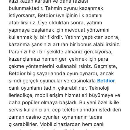
kazı kazan kartları ve daha fazlası
bulunmaktadır. Tahmin oyunu kazanmak
istiyorsanız, Betdior üyeliğinin ilk adımını
atabilirsiniz. Üye olduktan sonra, yatırım
yapmaya başlamak için mevduat yöntemini
kullanmak iyi bir fikirdir. Yatırım yaptıktan sonra,
kazanma şansınızı artıran bir bonus alabilirsiniz.
Paranızı hızlı bir şekilde almanız gerekiyorsa,
kazançlarınızı hemen geri çekmek için para
çekme yöntemlerini kullanabilirsiniz. Geçmişte,
Betdior bilgisayarlarında oyun oynardı, ancak
şimdi gerçek oyuncular ve casinolarla
Betdior
canlı oyunların tadını çıkarabilirler. Teknoloji
ilerledikçe, mobil erişim hizmetleri büyümeye ve
daha popüler olmaya başladı. Bu yeni özellik ile
servis kullanıcıları, cep telefonlarından istedikleri
zaman casino oyunları oynamanın tadını
çıkarabilirler. Mobil cihazlardan hem canlı