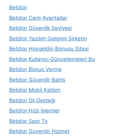
Betdior
Betdior Canlı Avantajlar
Betdior Güvenlik Seviyesi
Betdior Yazılım Gelişimi Şirketin
Betdior Hoşgeldin Bonusu Sitesi
Betdior Kullanıcı Güncellemeleri Bu
Betdior Bonus Verme
Betdior Güvenilir Bahis
Betdior Mobil Katılım
Betdior Dil Desteği
Betdior Hızlı İşlemler
Betdior Spor Tv
Betdior Güvenilir Hizmet