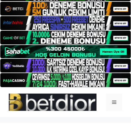
İçeriğe
atla
Menü