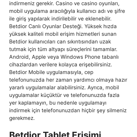
indirmeniz gerekir. Casino ve casino oyunları,
mobil uygulama aracılığıyla kullanıcı adı ve şifre
ile giriş yapılarak indirilebilir ve eklenebilir.
Betdior Canlı Oyunlar Desteği. Yüksek hızda
yüksek kaliteli mobil erişim hizmetleri sunan
Betdior kullanıcıları can sıkıntısından uzak
tutmak için tüm altyapı süreçlerini tamamlar.
Android, Apple veya Windows Phone tabanlı
cihazlardan verilere kolayca erişebilirsiniz.
Betdior Mobile uygulamasıyla, cep
telefonunuzda her zaman yardımcı olmaya hazır
yararlı uygulamalar alabilirsiniz. Ayrıca, mobil
uygulamalar küçüktür ve telefonunuzda fazla
yer kaplamayın, bu nedenle uygulamayı
indirmek için telefonunuzdan hiçbir şey silmeniz
gerekmez.
Betdior Tablet Erişimi