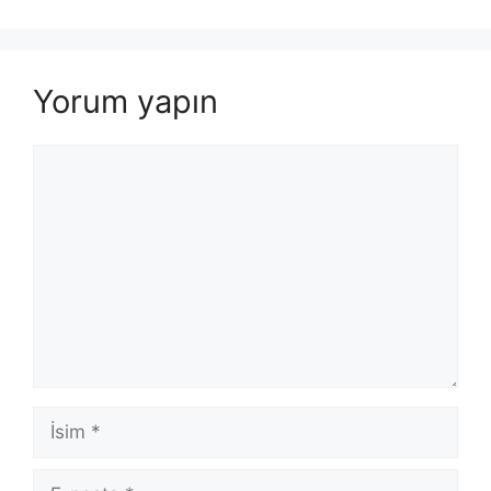
Yorum yapın
Yorum
İsim
E-