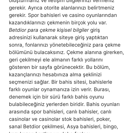
oluşturmanız ve iletişim bilgilerinizi vermeniz
gerekir. Ayrıca otorite alanlarınızı belirtmeniz
gerekir. Spor bahisleri ve casino oyunlarından
kazandıklarınızı çekmenin birçok yolu var.
Betdior para çekme kişisel bilgiler
giriş
adresinizi kullanarak siteye giriş yaptıktan
sonra, fonlarınızı yönetebileceğiniz para çekme
bölümünü bulacaksınız. Çekme alanına girerken,
geri çekilmeyi ele almanın farklı yollarını
gösteren bir sayfa görünecektir. Bu bölüm,
kazançlarınızı hesabınıza alma şeklinizi
seçmenizi sağlar. Bir bahis sitesi, bahislerle
farklı oyunlar oynamanıza izin verir. Burası,
denemek için bir sürü farklı bahis oyunu
bulabileceğiniz yerlerden biridir. Bahis oyunları
arasında spor bahisleri, canlı bahisler, canlı
casinolar ve casinolar stok bahisleri, poker,
sanal Betdior çekilmesi, Asya bahisleri, bingo,