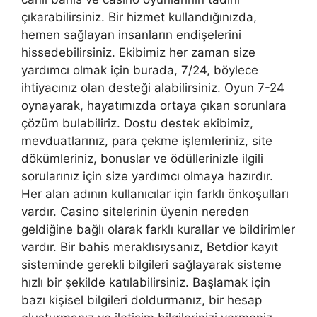
çıkarabilirsiniz. Bir hizmet kullandığınızda,
hemen sağlayan insanların endişelerini
hissedebilirsiniz. Ekibimiz her zaman size
yardımcı olmak için burada, 7/24, böylece
ihtiyacınız olan desteği alabilirsiniz. Oyun 7-24
oynayarak, hayatımızda ortaya çıkan sorunlara
çözüm bulabiliriz. Dostu destek ekibimiz,
mevduatlarınız, para çekme işlemleriniz, site
dökümleriniz, bonuslar ve ödüllerinizle ilgili
sorularınız için size yardımcı olmaya hazırdır.
Her alan adının kullanıcılar için farklı önkoşulları
vardır. Casino sitelerinin üyenin nereden
geldiğine bağlı olarak farklı kurallar ve bildirimler
vardır. Bir bahis meraklısıysanız, Betdior kayıt
sisteminde gerekli bilgileri sağlayarak sisteme
hızlı bir şekilde katılabilirsiniz. Başlamak için
bazı kişisel bilgileri doldurmanız, bir hesap