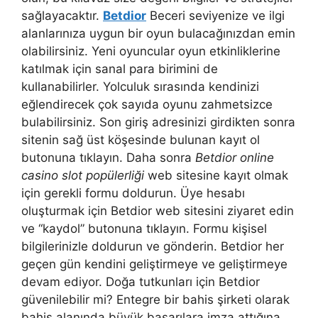
sağlayacaktır.
Betdior
Beceri seviyenize ve ilgi
alanlarınıza uygun bir oyun bulacağınızdan emin
olabilirsiniz. Yeni oyuncular oyun etkinliklerine
katılmak için sanal para birimini de
kullanabilirler. Yolculuk sırasında kendinizi
eğlendirecek çok sayıda oyunu zahmetsizce
bulabilirsiniz. Son giriş adresinizi girdikten sonra
sitenin sağ üst köşesinde bulunan kayıt ol
butonuna tıklayın. Daha sonra
Betdior online
casino slot popülerliği
web sitesine kayıt olmak
için gerekli formu doldurun. Üye hesabı
oluşturmak için Betdior web sitesini ziyaret edin
ve “kaydol” butonuna tıklayın. Formu kişisel
bilgilerinizle doldurun ve gönderin. Betdior her
geçen gün kendini geliştirmeye ve geliştirmeye
devam ediyor. Doğa tutkunları için Betdior
güvenilebilir mi? Entegre bir bahis şirketi olarak
bahis alanında büyük başarılara imza attığına