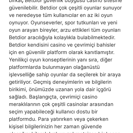
birkaç
Betdior güvenlik duygusu
casino sitesine
güvenilebilir. Betdior çok çeşitli oyunlar sunuyor
ve neredeyse tüm kullanıcılar en az iki oyun
oynuyor. Oyunseverler, spor tutkunları ve yeni
oyun arayan bireyler, arzu ettikleri tüm oyunları
Betdior aracılığıyla kolaylıkla bulabilmektedir.
Betdior kendisini casino ve çevrimiçi bahisler
için en güvenilir platform olarak kanıtlamıştır.
Yenilikçi oyun konseptlerinin yanı sıra, diğer
platformlarda bulunmayan olağanüstü
işlevselliğe sahip oyunlar da seçilerek bir araya
getiriliyor. Geçmiş deneyimlerin ve bilgilerin
birikimi, önümüzde uzanan yola dair içgörü
sağladı. Başlangıçta, çevrimiçi casino
meraklılarının çok çeşitli casinolar arasından
seçim yapabileceği kullanıcı dostu bir
platformdu. Para yatırırken veya çekerken
kişisel bilgilerinizin her zaman güvende