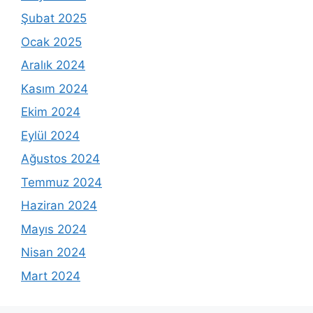
Şubat 2025
Ocak 2025
Aralık 2024
Kasım 2024
Ekim 2024
Eylül 2024
Ağustos 2024
Temmuz 2024
Haziran 2024
Mayıs 2024
Nisan 2024
Mart 2024