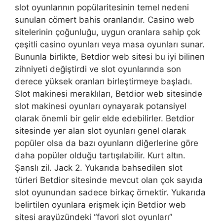
slot oyunlarının popülaritesinin temel nedeni
sunulan cömert bahis oranlarıdır. Casino web
sitelerinin çoğunluğu, uygun oranlara sahip çok
çeşitli casino oyunları veya masa oyunları sunar.
Bununla birlikte, Betdior web sitesi bu iyi bilinen
zihniyeti değiştirdi ve slot oyunlarında son
derece yüksek oranları birleştirmeye başladı.
Slot makinesi meraklıları, Betdior web sitesinde
slot makinesi oyunları oynayarak potansiyel
olarak önemli bir gelir elde edebilirler. Betdior
sitesinde yer alan slot oyunları genel olarak
popüler olsa da bazı oyunların diğerlerine göre
daha popüler olduğu tartışılabilir. Kurt altın.
Şanslı zil. Jack 2. Yukarıda bahsedilen slot
türleri Betdior sitesinde mevcut olan çok sayıda
slot oyunundan sadece birkaç örnektir. Yukarıda
belirtilen oyunlara erişmek için Betdior web
sitesi arayüzündeki “favori slot oyunları”