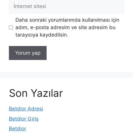
İnternet
sitesi
Daha sonraki yorumlarımda kullanılması için
adım, e-posta adresim ve site adresim bu
tarayıcıya kaydedilsin.
Son Yazılar
Betdior Adresi
Betdior Giriş
Betdior