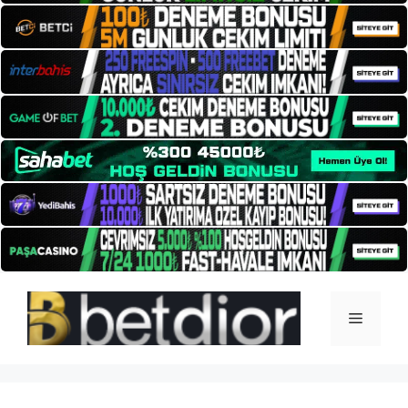
İçeriğe
atla
Menü