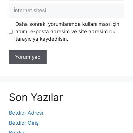
İnternet
sitesi
Daha sonraki yorumlarımda kullanılması için
adım, e-posta adresim ve site adresim bu
tarayıcıya kaydedilsin.
Son Yazılar
Betdior Adresi
Betdior Giriş
Betdior