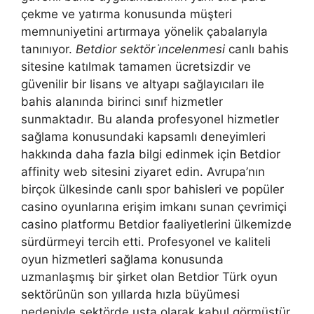
çekme ve yatırma konusunda müşteri
memnuniyetini artırmaya yönelik çabalarıyla
tanınıyor.
Betdior sektör i̇ncelenmesi
canlı bahis
sitesine katılmak tamamen ücretsizdir ve
güvenilir bir lisans ve altyapı sağlayıcıları ile
bahis alanında birinci sınıf hizmetler
sunmaktadır. Bu alanda profesyonel hizmetler
sağlama konusundaki kapsamlı deneyimleri
hakkında daha fazla bilgi edinmek için Betdior
affinity web sitesini ziyaret edin. Avrupa’nın
birçok ülkesinde canlı spor bahisleri ve popüler
casino oyunlarına erişim imkanı sunan çevrimiçi
casino platformu Betdior faaliyetlerini ülkemizde
sürdürmeyi tercih etti. Profesyonel ve kaliteli
oyun hizmetleri sağlama konusunda
uzmanlaşmış bir şirket olan Betdior Türk oyun
sektörünün son yıllarda hızla büyümesi
nedeniyle sektörde usta olarak kabul görmüştür.