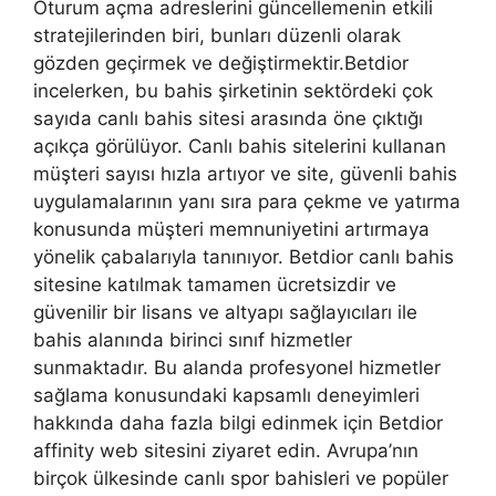
Oturum açma adreslerini güncellemenin etkili
stratejilerinden biri, bunları düzenli olarak
gözden geçirmek ve değiştirmektir.Betdior
incelerken, bu bahis şirketinin sektördeki çok
sayıda canlı bahis sitesi arasında öne çıktığı
açıkça görülüyor. Canlı bahis sitelerini kullanan
müşteri sayısı hızla artıyor ve site, güvenli bahis
uygulamalarının yanı sıra para çekme ve yatırma
konusunda müşteri memnuniyetini artırmaya
yönelik çabalarıyla tanınıyor. Betdior canlı bahis
sitesine katılmak tamamen ücretsizdir ve
güvenilir bir lisans ve altyapı sağlayıcıları ile
bahis alanında birinci sınıf hizmetler
sunmaktadır. Bu alanda profesyonel hizmetler
sağlama konusundaki kapsamlı deneyimleri
hakkında daha fazla bilgi edinmek için Betdior
affinity web sitesini ziyaret edin. Avrupa’nın
birçok ülkesinde canlı spor bahisleri ve popüler