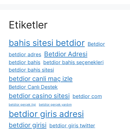
Etiketler
bahis sitesi betdior
Betdior
Betdior Adresi
betdior adres
betdior bahis
betdior bahis seçenekleri
betdior bahis sitesi
betdior canli maç izle
Betdior Canlı Destek
betdior casino sitesi
betdior com
betdior gerçek i̇lgi
betdior gerçek yardım
betdior giris adresi
betdior girisi
betdior giris twitter