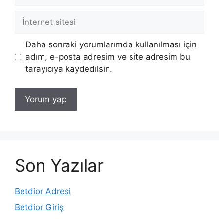
posta
İnternet
sitesi
Daha sonraki yorumlarımda kullanılması için
adım, e-posta adresim ve site adresim bu
tarayıcıya kaydedilsin.
Son Yazılar
Betdior Adresi
Betdior Giriş