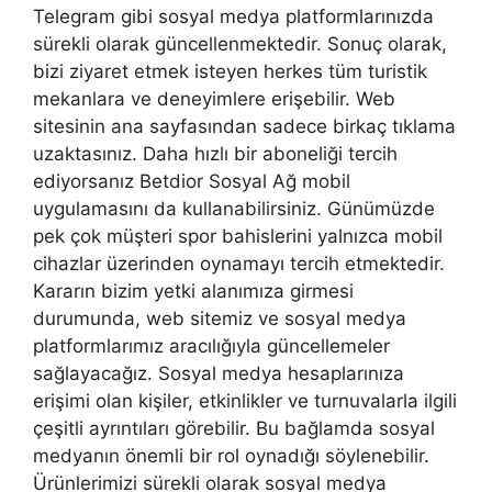
Telegram gibi sosyal medya platformlarınızda
sürekli olarak güncellenmektedir. Sonuç olarak,
bizi ziyaret etmek isteyen herkes tüm turistik
mekanlara ve deneyimlere erişebilir. Web
sitesinin ana sayfasından sadece birkaç tıklama
uzaktasınız. Daha hızlı bir aboneliği tercih
ediyorsanız Betdior Sosyal Ağ mobil
uygulamasını da kullanabilirsiniz. Günümüzde
pek çok müşteri spor bahislerini yalnızca mobil
cihazlar üzerinden oynamayı tercih etmektedir.
Kararın bizim yetki alanımıza girmesi
durumunda, web sitemiz ve sosyal medya
platformlarımız aracılığıyla güncellemeler
sağlayacağız. Sosyal medya hesaplarınıza
erişimi olan kişiler, etkinlikler ve turnuvalarla ilgili
çeşitli ayrıntıları görebilir. Bu bağlamda sosyal
medyanın önemli bir rol oynadığı söylenebilir.
Ürünlerimizi sürekli olarak sosyal medya