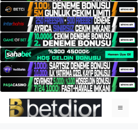
İçeriğe
atla
Menü