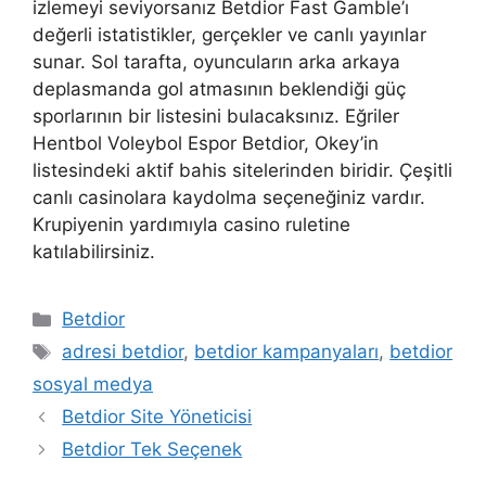
izlemeyi seviyorsanız Betdior Fast Gamble’ı
değerli istatistikler, gerçekler ve canlı yayınlar
sunar. Sol tarafta, oyuncuların arka arkaya
deplasmanda gol atmasının beklendiği güç
sporlarının bir listesini bulacaksınız. Eğriler
Hentbol Voleybol Espor Betdior, Okey’in
listesindeki aktif bahis sitelerinden biridir. Çeşitli
canlı casinolara kaydolma seçeneğiniz vardır.
Krupiyenin yardımıyla casino ruletine
katılabilirsiniz.
Kategoriler
Betdior
Etiketler
adresi betdior
,
betdior kampanyaları
,
betdior
sosyal medya
Betdior Site Yöneticisi
Betdior Tek Seçenek