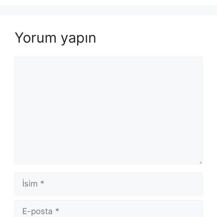
Yorum yapın
Yorum
İsim
E-