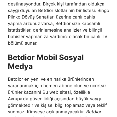
destinasyondur. Birçok kişi tarafından oldukça
saygı duyulan Betdior slotlarının bir listesi: Bingo
Plinko Dövüş Sanatları üzerine canlı bahis
yapma arzunuz varsa, Betdior size kapsamlı
istatistikler, derinlemesine analizler ve bilinçli
bahisler yapmanıza yardımcı olacak bir canlı TV
bölümü sunar.
Betdior Mobil Sosyal
Medya
Betdior en yeni ve en harika ürünlerinden
yararlanmak için hemen abone olun ve ücretsiz
ürünler kazanın! Bu web sitesi, özellikle
Avrupa’da güvenilirliği açısından büyük saygı
görmektedir ve kişisel bilgi toplamaz veya teklif
sunmaz. Kimseye açıklanmayacaktır.
Betdior