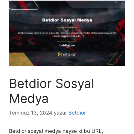
Betdior Sosyal
Medya
Temmuz 13, 2024
yazar
Betdior
Betdior sosyal medya neyse ki bu URL,