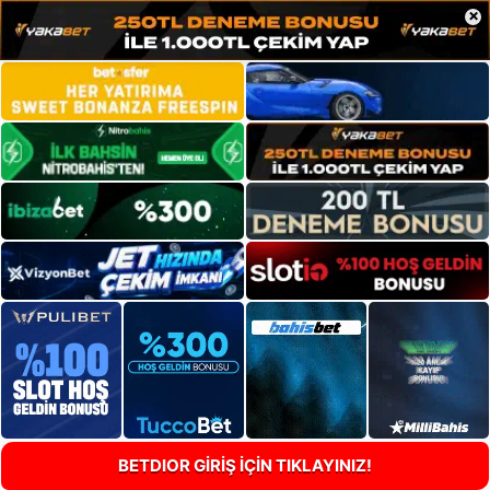
×
BETDIOR GİRİŞ İÇİN TIKLAYINIZ!