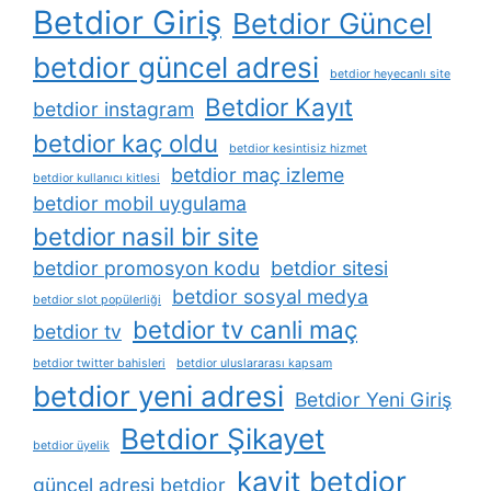
Betdior Giriş
Betdior Güncel
betdior güncel adresi
betdior heyecanlı site
Betdior Kayıt
betdior instagram
betdior kaç oldu
betdior kesintisiz hizmet
betdior maç izleme
betdior kullanıcı kitlesi
betdior mobil uygulama
betdior nasil bir site
betdior promosyon kodu
betdior sitesi
betdior sosyal medya
betdior slot popülerliği
betdior tv canli maç
betdior tv
betdior twitter bahisleri
betdior uluslararası kapsam
betdior yeni adresi
Betdior Yeni Giriş
Betdior Şikayet
betdior üyelik
kayit betdior
güncel adresi betdior