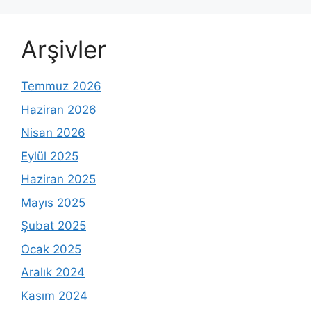
Arşivler
Temmuz 2026
Haziran 2026
Nisan 2026
Eylül 2025
Haziran 2025
Mayıs 2025
Şubat 2025
Ocak 2025
Aralık 2024
Kasım 2024