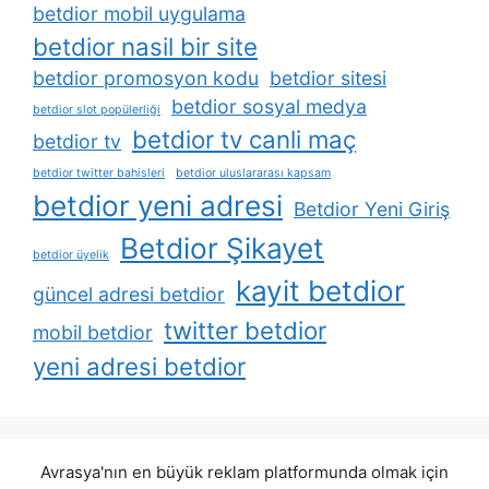
betdior mobil uygulama
betdior nasil bir site
betdior promosyon kodu
betdior sitesi
betdior sosyal medya
betdior slot popülerliği
betdior tv canli maç
betdior tv
betdior twitter bahisleri
betdior uluslararası kapsam
betdior yeni adresi
Betdior Yeni Giriş
Betdior Şikayet
betdior üyelik
kayit betdior
güncel adresi betdior
twitter betdior
mobil betdior
yeni adresi betdior
Avrasya'nın en büyük reklam platformunda olmak için