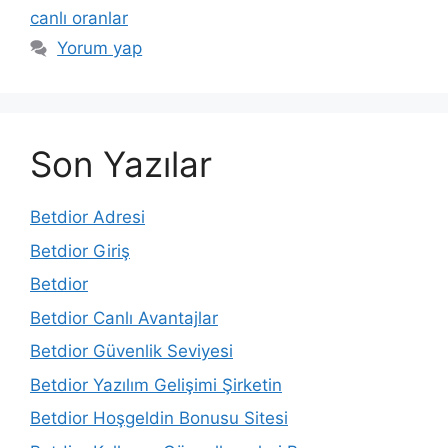
canlı oranlar
Yorum yap
Son Yazılar
Betdior Adresi
Betdior Giriş
Betdior
Betdior Canlı Avantajlar
Betdior Güvenlik Seviyesi
Betdior Yazılım Gelişimi Şirketin
Betdior Hoşgeldin Bonusu Sitesi