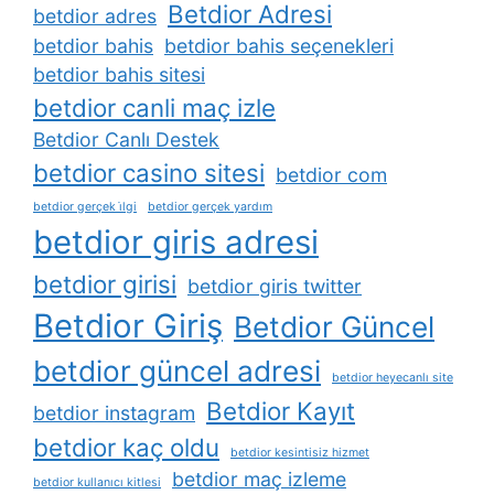
Betdior Adresi
betdior adres
betdior bahis
betdior bahis seçenekleri
betdior bahis sitesi
betdior canli maç izle
Betdior Canlı Destek
betdior casino sitesi
betdior com
betdior gerçek i̇lgi
betdior gerçek yardım
betdior giris adresi
betdior girisi
betdior giris twitter
Betdior Giriş
Betdior Güncel
betdior güncel adresi
betdior heyecanlı site
Betdior Kayıt
betdior instagram
betdior kaç oldu
betdior kesintisiz hizmet
betdior maç izleme
betdior kullanıcı kitlesi