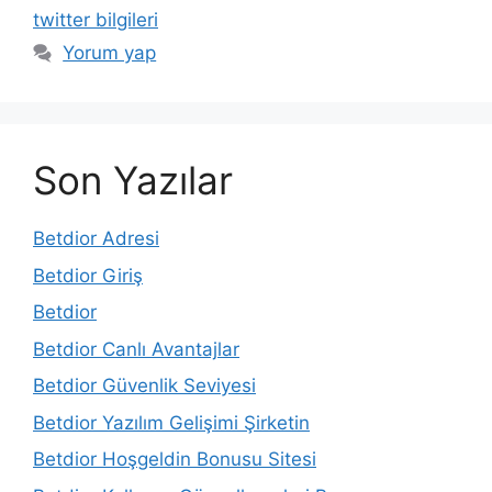
twitter bilgileri
Yorum yap
Son Yazılar
Betdior Adresi
Betdior Giriş
Betdior
Betdior Canlı Avantajlar
Betdior Güvenlik Seviyesi
Betdior Yazılım Gelişimi Şirketin
Betdior Hoşgeldin Bonusu Sitesi