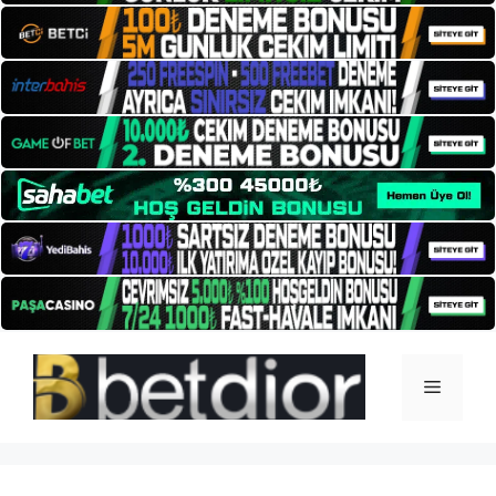
İçeriğe
atla
Menü