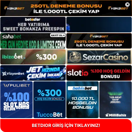
×
BETDIOR GİRİŞ İÇİN TIKLAYINIZ!