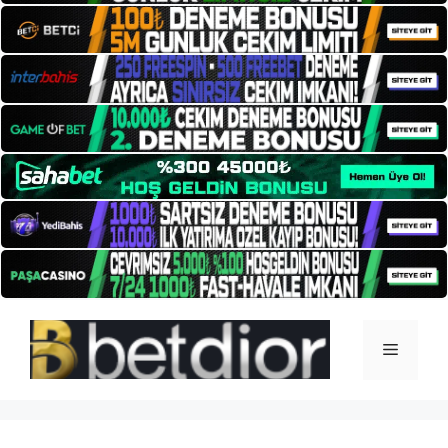
İçeriğe
atla
Menü