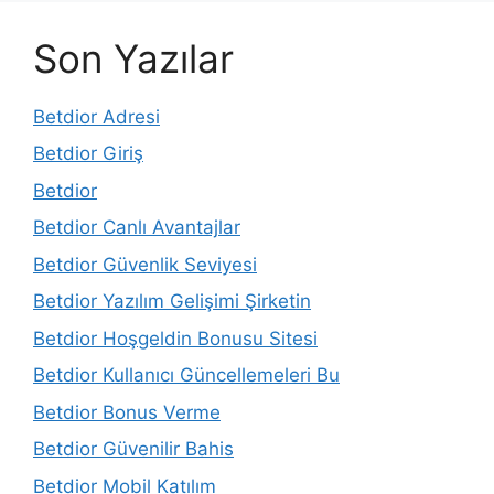
Son Yazılar
Betdior Adresi
Betdior Giriş
Betdior
Betdior Canlı Avantajlar
Betdior Güvenlik Seviyesi
Betdior Yazılım Gelişimi Şirketin
Betdior Hoşgeldin Bonusu Sitesi
Betdior Kullanıcı Güncellemeleri Bu
Betdior Bonus Verme
Betdior Güvenilir Bahis
Betdior Mobil Katılım