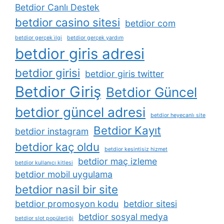
Betdior Canlı Destek
betdior casino sitesi
betdior com
betdior gerçek i̇lgi
betdior gerçek yardım
betdior giris adresi
betdior girisi
betdior giris twitter
Betdior Giriş
Betdior Güncel
betdior güncel adresi
betdior heyecanlı site
Betdior Kayıt
betdior instagram
betdior kaç oldu
betdior kesintisiz hizmet
betdior maç izleme
betdior kullanıcı kitlesi
betdior mobil uygulama
betdior nasil bir site
betdior promosyon kodu
betdior sitesi
betdior sosyal medya
betdior slot popülerliği