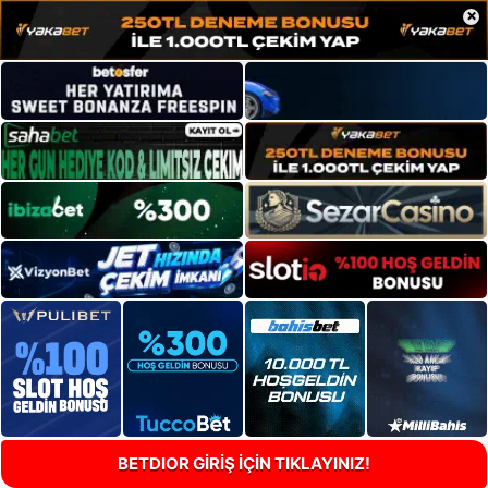
×
BETDIOR GİRİŞ İÇİN TIKLAYINIZ!